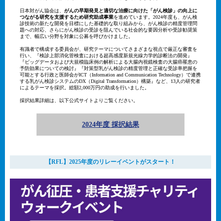
日本対がん協会は、
がんの早期発見と適切な治療に向けた「がん検診」の向上に
つながる研究を支援するため研究助成事業
を進めています。2024年度も、がん検
診技術の新たな開発を目標にした基礎的な取り組みから、がん検診の精度管理問
題への対応、さらにがん検診の受診を阻んでいる社会的な要因分析や受診勧奨策
まで、幅広い分野を対象に公募を呼びかけました。​
有識者で構成する委員会が、研究テーマについてさまざまな視点で厳正な審査を
行い、『検診上部消化管検査における超高感度新規光線力学的診断法の開発』
『ビッグデータおよび大規模臨床例の解析による大腸内視鏡検査の大腸癌罹患の
予防効果についての検討』『対策型乳がん検診の精度管理と正確な受診率把握を
可能とする行政と医師会がICT（Information and Communication Technology）で連携
する乳がん検診システムのDX（Digital Transformation）構築』など、13人の研究者
によるテーマを採択。総額2,000万円の助成を行いました。
採択結果詳細は、以下公式サイトよりご覧ください。
2024年度 採択結果
【RFL】2025年度のリレーイベントがスタート！