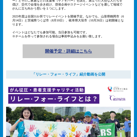
ー）とそのご家族などの支援者（ケアギバー）を讃え、旅立った大切な人たちを
偲び、交代で会場を歩き続け、啓発企画やステージイベントなどを通して地域で
がんに立ち向かう想いを１つにします。
2025年度は全国51か所でリレーイベントを開催予定。なかでも、山形県鶴岡市（6
月14日）と茨城県つくば市（8月10日）、岐阜県大垣市（10月26日）は初開催とな
ります。
イベントはどなたでも参加可能。当日参加も可能です。
※チームを作って参加される場合は事前申込みをお願い致します。
開催予定・詳細はこちら
「リレー・フォー・ライフ」紹介動画を公開