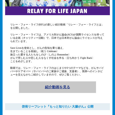
リレー・フォー・ライフ(RFL)の新しい紹介動画「リレー・フォー・ライフとは」
を公開しました。
リレー・フォー・ライフは、アメリカ対がん協会(ACS)が国際ライセンスを持って
いる企画（チャリティー活動）で、日本では日本対がん協会にライセンスが与え
られています。
Save Livesを使命とし、がんの告知を乗り越え、
生きていることを祝福し〈祝う Celebrate〉
旅立った愛する人たちをしのび〈しのぶ Remember〉
がんで苦しむ人や悲しむ人をなくす社会を作る〈立ち向かう Fight Back〉
ことをめざします。
動画では、リレー・フォー・ライフのはじまりや3つのテーマなどを、がんサバイ
バーやケアギバー（サバイバーのご家族やご遺族、支援者）、医師へのインタビ
ューを交えながらご紹介していますので、ぜひご覧ください。
紹介動画を見る
啓発リーフレット『もっと知りたい 大腸がん』公開