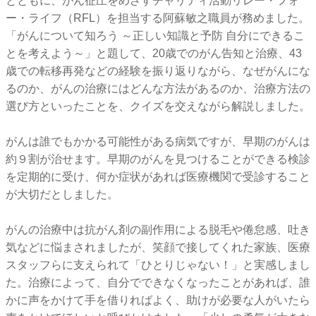
とともに、がん征圧をめざすチャリティ活動リレー・フォ
ー・ライフ（RFL）を担当する阿蘇敏之職員が務めました。
「がんについて知ろう ～正しい知識と予防 自分にできるこ
とを考えよう～」と題して、20歳でのがん告知と治療、43
歳での転移再発などの経験を振り返りながら、なぜがんにな
るのか、がんの治療にはどんな方法があるのか、治療方法の
選び方といったことを、クイズを交えながら解説しました。
がんは誰でもかかる可能性がある病気ですが、早期のがんは
約９割が治せます。早期のがんを見つけることができる検診
を定期的に受け、何か症状があれば医療機関で受診すること
が大切だとしました。
がんの治療中は抗がん剤の副作用による脱毛や倦怠感、吐き
気などに悩まされましたが、笑顔で接してくれた家族、医療
スタッフらに支えられて「ひとりじゃない！」と実感しまし
た。治療によって、自分でできなくなったことがあれば、誰
かに声をかけて手を借りればよく、助けが必要な人がいたら