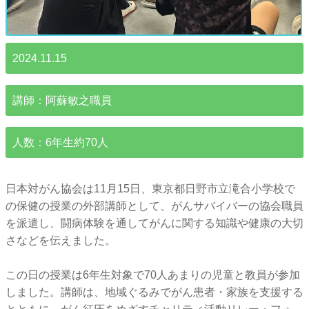
2024.11.15
講師：阿蘇敏之職員
人数：6年生約70人
日本対がん協会は11月15日、東京都日野市立滝合小学校で
の保健の授業の外部講師として、がんサバイバーの協会職員
を派遣し、闘病体験を通してがんに関する知識や健康の大切
さなどを伝えました。
この日の授業は6年生対象で70人あまりの児童と教員が参加
しました。講師は、地域ぐるみでがん患者・家族を支援する