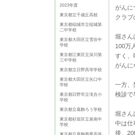
2023年度
がんに
東京都立千歳丘高校
クラブ
東京都稲城市立稲城第
二中学校
堀さん
東京都大田区立雪谷中
学校
100
東京都江東区立深川第
すく、
三中学校
がんに
東京都立日野高等学校
東京都大田区立矢口中
一方、
学校
検診で
東京都日野市立滝合小
学校
東京都立葛飾ろう学校
堀さん
東京都杉並区立泉南中
中は仕
学校
後、2
東京都立葛飾商業高等