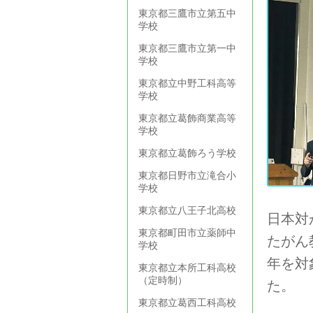
東京都三鷹市立第五中
学校
東京都三鷹市立第一中
学校
東京都立中野工科高等
学校
東京都立葛飾商業高等
学校
東京都立葛飾ろう学校
東京都日野市立滝合小
学校
東京都立八王子北高校
日本対
東京都町田市立薬師中
たがん
学校
年を対
東京都立本所工科高校
（定時制）
た。
東京都立葛西工科高校