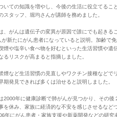
ついての知識を増やし、今後の生活に役立てるこ
のスタッフ、堀均さんが講師を務めました。
は、がんは遺伝子の変異が原因で誰にでも起きる
万人が新たにがん患者になっていると説明。加齢で
喫煙や塩辛い食べ物を好むといった生活習慣や遺
なるリスクが高まると指摘しました。
禁煙など生活習慣の見直しやワクチン接種などで
早期発見できれば多くは治せると説明しました。
は2000年に健康診断で肺がんが見つかり、その
事を休み、家族に経済的な不安を感じさせるなど
006年にがん患者・家族支援や新薬開発などの研