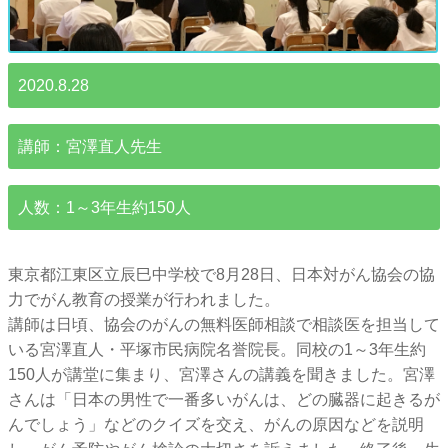
2020.8.28
講師：宮澤直人先生
人数：1～3年生約150人
東京都江東区立辰巳中学校で8月28日、日本対がん協会の協
力でがん教育の授業が行われました。
講師は日頃、協会のがんの無料医師相談で相談医を担当して
いる宮澤直人・平塚市民病院名誉院長。同校の1～3年生約
150人が講堂に集まり、宮澤さんの講義を聞きました。宮澤
さんは「日本の男性で一番多いがんは、どの臓器に起きるが
んでしょう」などのクイズを交え、がんの原因などを説明