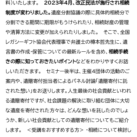
料）いたします。
2023年4月、改正民法が施行され相続
制度が変わりました。
遺産分割協議の際に具体的相続分で
分割できる期間に期限がもうけられたり、相続財産の管理
や清算方法に変更が加えられたりしました。 そこで、全国
レガシーギフト協会代表理事で弁護士の樽本哲先生に、遺
言書の作成・保管についての最新ルールを含め、
相続手続
きの際に知っておきたいポイント
などをわかりやすくお話
しいただきます。 セミナー後半は、主催4団体の活動のご
案内や、遺贈寄付担当者によるパネル討論「遺贈寄付に託
された想い」をお送りします。人生最後の社会貢献といわれ
る遺贈寄付ですが、社会課題の解決に取り組む団体に大切
な遺産を寄付された方々は、どんな想いを託したのでしょ
うか、新しい社会貢献としての遺贈寄付についてもご紹介
します。 ＜受講をおすすめする方＞ ・相続について検討し