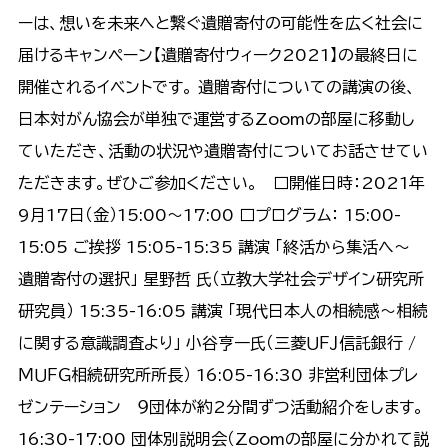
ーは、想いを未来へと繋ぐ遺贈寄付の可能性を広く社会に
届けるキャンペーン【遺贈寄付ウィーク2021】の最終日に
開催されるイベントです。 遺贈寄付についての講演の後、
日本対がん協会が単独で運営するZoomの部屋に移動し
ていただき、活動の状況や遺贈寄付についてお話させてい
ただきます。ぜひご参加ください。 □開催日時：2021年
9月17日（金）15:00〜17:00 □プログラム： 15:00-
15:05 ご挨拶 15:05-15:35 講演 「終活から集活へ～
遺贈寄付の選択」 星野哲 氏（立教大学社会デザイン研究所
研究員） 15:35-16:05 講演 「現代日本人の相続感～相続
に関する意識調査より」 小谷亨一氏（三菱ＵＦＪ信託銀行 /
ＭＵＦＧ相続研究所所長） 16:05-16:30 非営利団体プレ
ゼンテーション ９団体が約2分間ずつ活動紹介をします。
16:30-17:00 団体別説明会（Zoomの部屋に分かれて説