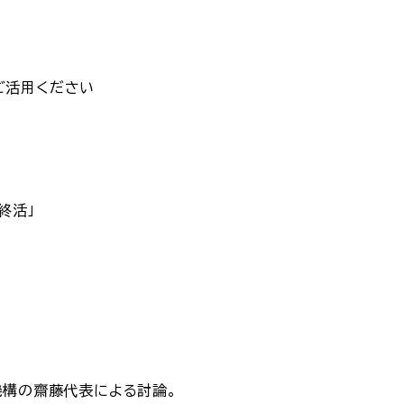
ご活用ください
終活」
機構の齋藤代表による討論。