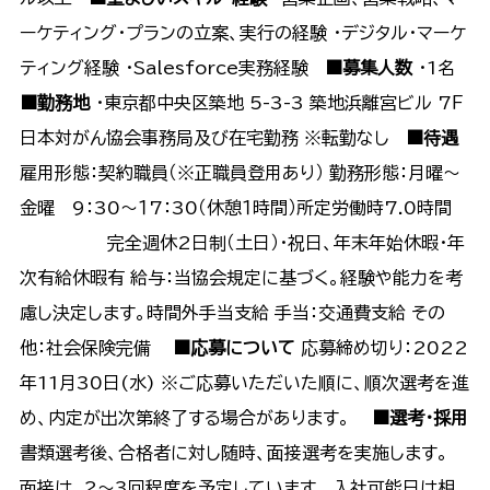
ーケティング・プランの立案、実行の経験 ・デジタル・マーケ
ティング経験 ・Salesforce実務経験
■募集人数
・1名
■勤務地
・東京都中央区築地 5-3-3 築地浜離宮ビル 7Ｆ
日本対がん協会事務局及び在宅勤務 ※転勤なし
■待遇
雇用形態：契約職員（※正職員登用あり） 勤務形態：月曜～
金曜 9：30～１7：30（休憩１時間）所定労働時7.0時間
完全週休2日制（土日）・祝日、年末年始休暇・年
次有給休暇有 給与：当協会規定に基づく。経験や能力を考
慮し決定します。時間外手当支給 手当：交通費支給 その
他：社会保険完備
■応募について
応募締め切り：2022
年11月30日(水) ※ご応募いただいた順に、順次選考を進
め、内定が出次第終了する場合があります。
■選考・採用
書類選考後、合格者に対し随時、面接選考を実施します。
面接は、2～3回程度を予定しています。 入社可能日は相