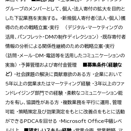
グループのメンバーとして、個人・法人寄付の拡大を目的と
した下記業務を実施する。 ・新規個人寄付者（法人・個人）獲
得のための戦略立案・実行 （デジタル・マーケティングの
活用、パンフレット・DMの制作ディレクション） ・既存寄付者
情報の分析による関係性継続のための戦略立案・実行
（訪問・メール・DM・電話等を活用したコミュニケーションの
実施） ・予算管理および寄付金管理
■募集条件（経験な
ど）
・社会課題の解決に貢献意欲のある方 ・企業において
5年以上の営業またはマーケティング経験 ・３年以上のファ
ンドレイジング部門での経験 ・柔軟なコミュニケーション能
力を有し、協調性がある方 ・複数業務を平行に運用、管理
可能 ・策略策定及び効果測定をもとに改善点をもとに活動
ができるPDCAを回せる ・Microsoft Office中級レベ
ル以上
■望ましいスキル・経験
・営業企画、営業戦略、マ