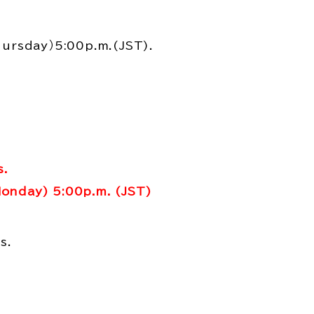
hursday）5:00p.m.(JST).
s.
onday) 5:00p.m. (JST)
s.