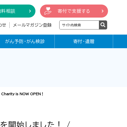
無料相談
寄付で支援する
わせ
メールマガジン登録
がん予防・がん検診
寄付・遺贈
harity is NOW OPEN！
を開始しました！ /