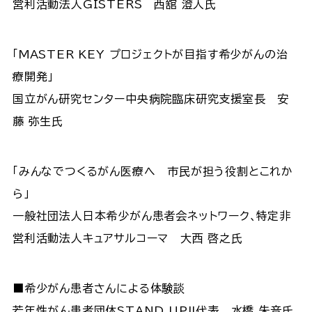
営利活動法人GISTERS 西舘 澄人氏
「MASTER KEY プロジェクトが目指す希少がんの治
療開発」
国立がん研究センター中央病院臨床研究支援室長 安
藤 弥生氏
「みんなでつくるがん医療へ 市民が担う役割とこれか
ら」
一般社団法人日本希少がん患者会ネットワーク､特定非
営利活動法人キュアサルコーマ 大西 啓之氏
■希少がん患者さんによる体験談
若年性がん患者団体STAND UP!!代表 水橋 朱音氏