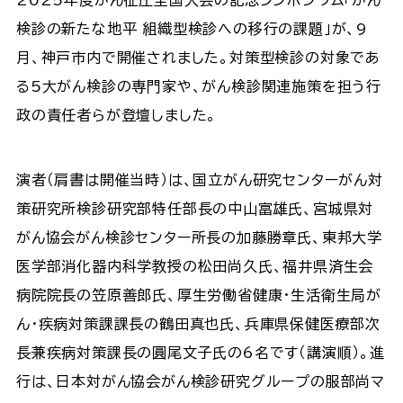
検診の新たな地平 組織型検診への移行の課題」が、9
月、神戸市内で開催されました。対策型検診の対象であ
る5大がん検診の専門家や、がん検診関連施策を担う行
政の責任者らが登壇しました。
演者（肩書は開催当時）は、国立がん研究センターがん対
策研究所検診研究部特任部長の中山富雄氏、宮城県対
がん協会がん検診センター所長の加藤勝章氏、東邦大学
医学部消化器内科学教授の松田尚久氏、福井県済生会
病院院長の笠原善郎氏、厚生労働省健康・生活衛生局が
ん・疾病対策課課長の鶴田真也氏、兵庫県保健医療部次
長兼疾病対策課長の圓尾文子氏の6名です（講演順）。進
行は、日本対がん協会がん検診研究グループの服部尚マ