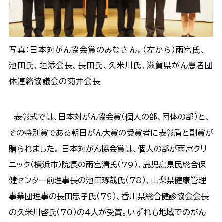
写真：日本対がん協会賞のみなさん。（左から）雨宮氏、
池田氏、垣添会長、長田氏、久米川氏、滋賀県がん患者団
体連絡協議会の菊井会長
表彰式では、日本対がん協会賞（個人の部、団体の部）と、
その特別賞である朝日がん大賞の受賞者に表彰盾と副賞が
贈られました。 日本対がん協会賞は、個人の部が雨宮クリ
ニック（横浜市）院長の雨宮清氏（79）、鹿児島県民総合保
健センター前理事長の池田琢哉氏（78）、山梨県健康管理
事業団理事の長田忠孝氏（79）、香川県総合健診協会会長
の久米川啓氏（70）の４人が受賞。いずれも地域でのがん