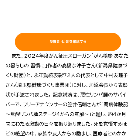
受賞者・団体を確認する
また、2024年度がん征圧スローガン「がん検診 あなた
の暮らしの 習慣に」作者の髙橋奈津子さん（新潟県健康づ
くり財団）と、永年勤続表彰72人の代表として中村友理子
さん（埼玉県健康づくり事業団）に対し、垣添会長から表彰
状が手渡されました。 記念講演は、悪性リンパ腫のサバイ
バーで、フリーアナウンサーの笠井信輔さんが「闘病体験記
～覚醒リンパ腫ステージ４からの寛解～」と題し、約４か月
間にわたる激動の日々を振り返りました。死を覚悟するほ
どの絶望の中、家族や友人からの励まし、医療者とのかか