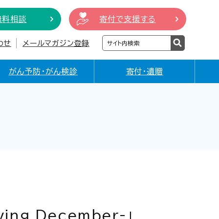
無料相談
寄付で支援する
わせ
メールマガジン登録
がん予防・がん検診
寄付・遺贈
g December-」