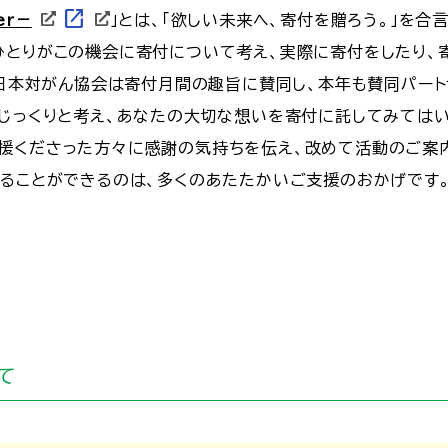
open_in_new
er－
」とは、「欲しい未来へ、寄付を贈ろう。」を合
ひとりがこの機会に寄付について考え、実際に寄付をしたり、
日本対がん協会は寄付月間の趣旨に賛同し、本年も賛同パート
てじっくりと考え、あなたの大切な想いを寄付に託してみてはい
援くださった方々に感謝の気持ちを伝え、改めて活動のご案
することができるのは、多くのあたたかいご支援のおかげです
。
て