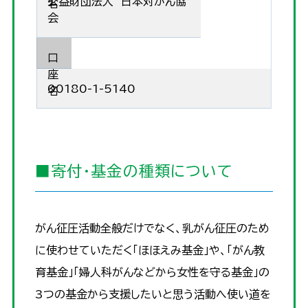
公益財団法人 日本対がん協
名
会
口
座
00180-1-5140
名
■寄付・基金の種類について
がん征圧活動全般だけでなく、乳がん征圧のため
に使わせていただく「ほほえみ基金」や、「がん教
育基金」「婦人科がんなどから女性を守る基金」の
3つの基金から支援したいと思う活動へ使い道を