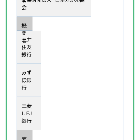
公益財団法人 日本対がん協
名
会
機
関
三井
名
住友
銀行
みず
ほ銀
行
三菱
UFJ
銀行
支