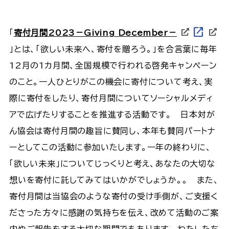
open_in_new
「
寄付月間2023－Giving December－
」とは、「欲しい未来へ、寄付を贈ろう。」を合言葉に毎年
12月の1カ月間、全国規模で行われる啓発キャンペーン
のこと。一人ひとりがこの機会に寄付について考え、実
際に寄付をしたり、寄付月間についてソーシャルメディ
アで広げたりすることを推進する活動です。 日本対が
ん協会は寄付月間の趣旨に賛同し、本年も賛同パートナ
ーとしてこの活動に参加いたします。一年の終わりに、
「欲しい未来」についてじっくりと考え、あなたの大切な
想いを寄付に託してみてはいかがでしょうか。。 また、
寄付月間は当協会のような寄付の受け手側が、ご支援く
ださった方々に感謝の気持ちを伝え、改めて活動のご案