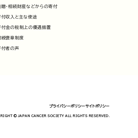
遺贈・相続財産などからの寄付
寄付収入と主な使途
寄付金の税制上の優遇措置
紺綬褒章制度
寄付者の声
プライバシーポリシー
サイトポリシー
RIGHT © JAPAN CANCER SOCIETY ALL RIGHTS RESERVED.