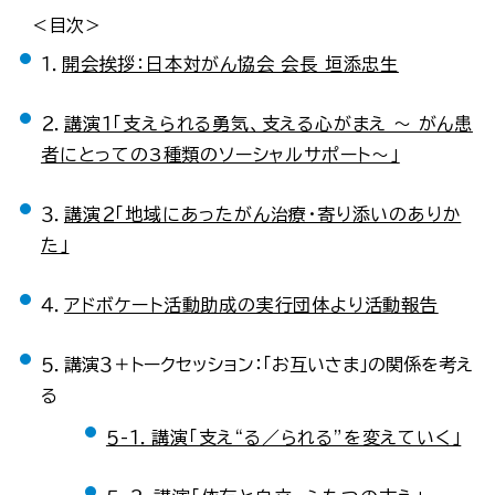
＜目次＞
１．
開会挨拶：日本対がん協会 会長 垣添忠生
２．
講演１「支えられる勇気、支える心がまえ ～ がん患
者にとっての3種類のソーシャルサポート～」
３．
講演２「地域にあったがん治療・寄り添いのありか
た」
４．
アドボケート活動助成の実行団体より活動報告
５．講演３＋トークセッション：「お互いさま」の関係を考え
る
５-１．講演「支え“る／られる”を変えていく」