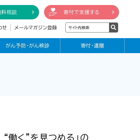
無料相談
寄付で支援する
わせ
メールマガジン登録
がん予防・がん検診
寄付・遺贈
、“働く”を見つめる」の