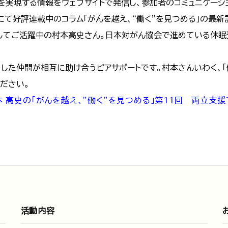
」を実現する情報をウェブサイトで発信し、参加者のコミュニケーシ
にて好評連載中のコラム「がんを越え、“働く”を見つめる」の最
してご活躍中の村本高史さん。日本対がん協会で進めている休
をした仲間が相互に助け合うピアサポートです。村本さんいわく、
ださい。
本 高史の「がんを越え、”働く”を見つめる」第11回 両立支
活動内容