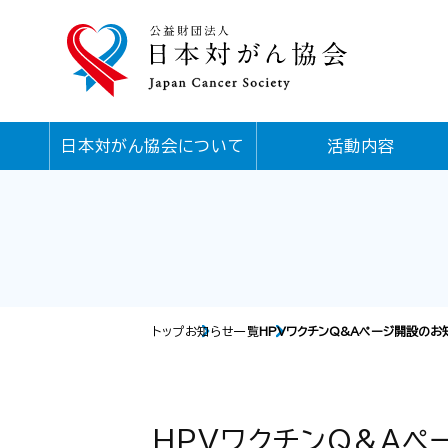
日本対がん協会について
活動内容
トップ
お知らせ一覧
HPVワクチンQ&Aページ開設のお
HPVワクチンQ&Aペ