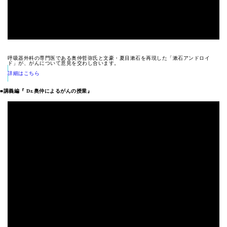
呼吸器外科の専門医である奥仲哲弥氏と文豪・夏目漱石を再現した「漱石アンドロイ
ド」が、がんについて意見を交わし合います。
詳細はこちら
■講義編『 Dr.奥仲によるがんの授業』