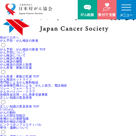
がん相談
寄付で支援
メニュー
初めての方へ
がん予防・がん検診の推進
がん予防・がん検診の推進 TOP
がん予防について
がん検診について
がん検診の推進
がん検診の種類
がん検診の目的と効果
がん患者・家族の支援
がん患者・家族の支援 TOP
がん相談ホットライン
専門医によるがん無料相談
社会保険労務士による「がんと就労」電話相談
リレー・フォー・ライフ
がんサバイバー・クラブ
休眠預金活用・がん患者支援事業
正しい知識の普及啓発
正しい知識の普及啓発 TOP
5つのがん
がんの動向
がんの部位別統計
各種がんの基礎知識
病気や検診の知識
ピンクリボンフェスティバル
寄付・遺贈について