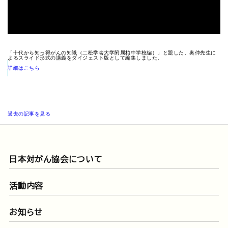
「十代から知っ得がんの知識（二松学舎大学附属柏中学校編）」と題した、奥仲先生に
よるスライド形式の講義をダイジェスト版として編集しました。
詳細はこちら
がん教育特別授業のレポートを見る
過去の記事を見る
日本対がん協会について
活動内容
お知らせ