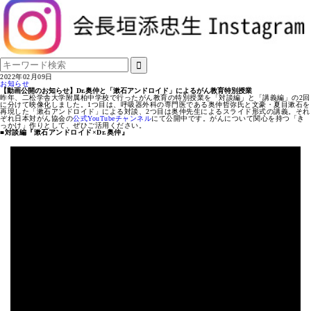
2022年02月09日
お知らせ
【動画公開のお知らせ】Dr.奥仲と「漱石アンドロイド」によるがん教育特別授業
昨年、二松学舎大学附属柏中学校で行ったがん教育の特別授業を「対談編」と「講義編」の2回
に分けて映像化しました。1つ目は、呼吸器外科の専門医である奥仲哲弥氏と文豪・夏目漱石を
再現した「漱石アンドロイド」による対談、2つ目は奥仲先生によるスライド形式の講義。それ
ぞれ日本対がん協会の
公式YouTubeチャンネル
にて公開中です。がんについて関心を持つ「き
っかけ」作りとして、ぜひご活用ください。
■対談編『漱石アンドロイド×Dr.奥仲』