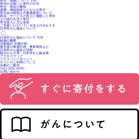
寄付・遺贈について TOP
寄付のお願いと寄付の方法
寄付・基金の種類
遺贈・相続財産などからの寄付
寄付金の税制上の優遇措置について
商品・サービスの売上に連動した寄付
その他の方法で寄付
寄付収入と主な使途
ご支援いただいている法人のみなさま
日本対がん協会について
日本対がん協会について TOP
組織の概要
活動指針 中期計画
毎年度の事業計画・事業報告など
日本対がん協会の活動
朝日がん大賞・日本対がん協会賞
アクセスマップ
プライバシーポリシー
サイトのご利用について
活動のご案内
2025-2026 (PDF)
お問い合わせ