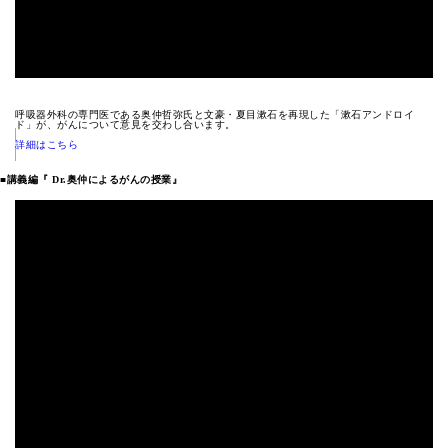
呼吸器外科の専門医である奥仲哲弥氏と文豪・夏目漱石を再現した「漱石アンドロイ
ド」が、がんについて意見を交わし合います。
詳細はこちら
■講義編『 Dr.奥仲によるがんの授業』