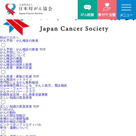
がん相談
寄付で支援
メニュー
初めての方へ
がん予防・がん検診の推進
がん予防・がん検診の推進 TOP
がん予防について
がん検診について
がん検診の推進
がん検診の種類
がん検診の目的と効果
がん患者・家族の支援
がん患者・家族の支援 TOP
がん相談ホットライン
専門医によるがん無料相談
社会保険労務士による「がんと就労」電話相談
リレー・フォー・ライフ
がんサバイバー・クラブ
休眠預金活用・がん患者支援事業
正しい知識の普及啓発
正しい知識の普及啓発 TOP
5つのがん
がんの動向
がんの部位別統計
各種がんの基礎知識
病気や検診の知識
ピンクリボンフェスティバル
寄付・遺贈について