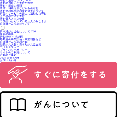
寄付・遺贈について TOP
寄付のお願いと寄付の方法
寄付・基金の種類
遺贈・相続財産などからの寄付
寄付金の税制上の優遇措置について
商品・サービスの売上に連動した寄付
その他の方法で寄付
寄付収入と主な使途
ご支援いただいている法人のみなさま
日本対がん協会について
日本対がん協会について TOP
組織の概要
活動指針 中期計画
毎年度の事業計画・事業報告など
日本対がん協会の活動
朝日がん大賞・日本対がん協会賞
アクセスマップ
プライバシーポリシー
サイトのご利用について
活動のご案内
2025-2026 (PDF)
お問い合わせ