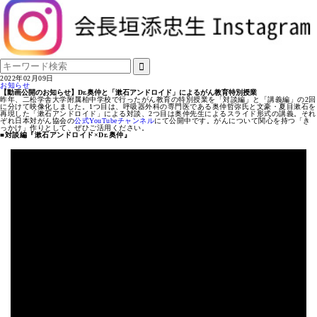
2022年02月09日
お知らせ
【動画公開のお知らせ】Dr.奥仲と「漱石アンドロイド」によるがん教育特別授業
昨年、二松学舎大学附属柏中学校で行ったがん教育の特別授業を「対談編」と「講義編」の2回
に分けて映像化しました。1つ目は、呼吸器外科の専門医である奥仲哲弥氏と文豪・夏目漱石を
再現した「漱石アンドロイド」による対談、2つ目は奥仲先生によるスライド形式の講義。それ
ぞれ日本対がん協会の
公式YouTubeチャンネル
にて公開中です。がんについて関心を持つ「き
っかけ」作りとして、ぜひご活用ください。
■対談編『漱石アンドロイド×Dr.奥仲』