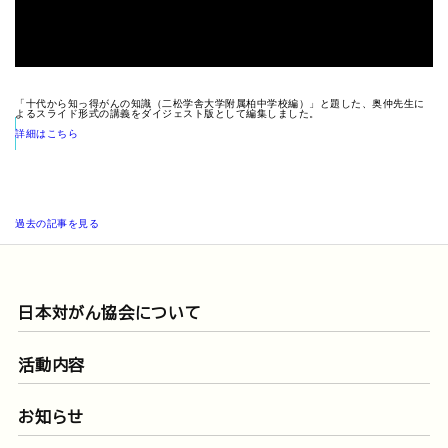
「十代から知っ得がんの知識（二松学舎大学附属柏中学校編）」と題した、奥仲先生に
よるスライド形式の講義をダイジェスト版として編集しました。
詳細はこちら
がん教育特別授業のレポートを見る
過去の記事を見る
日本対がん協会について
活動内容
お知らせ