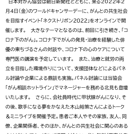
日本対がん協会は朝日新聞社とともに、来る2022年2
月4日（金）のワールドキャンサーデーに、がんとの共生社会
を目指すイベント「ネクストリボン２０２２」をオンラインで開
催します。 大きなテーマとなるのは、前回に引き続き、「コ
ロナ下のがん」。コロナ下でがんの発見・治療を経験した俳
優の東ちづるさんの対談や、コロナ下の心のケアについて
専門医の講演を予定しています。 また、治療と就労の両
立を目指した環境作りについて、支援団体などによるパネ
ル討論や企業による鼎談も実施。パネル討論には当協会
「がん相談ホットライン」でマネージャーを務める北見も登壇
いたします。 さらに、会社員時代に甲状腺がんになり、そ
の後、歌手になる夢をかなえた木山裕策さんによるトーク
＆ミニライブを開催予定。患者ご本人やその家族、友人、同
僚、企業関係者、そのほか、がんとの共生社会に関心のある