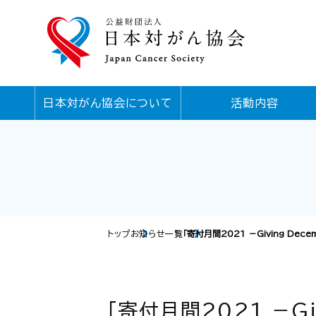
日本対がん協会について
活動内容
トップ
お知らせ一覧
「寄付月間2021 －Giving De
「寄付月間2021 －G