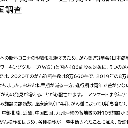
国調査
への新型コロナの影響を把握するため、がん関連３学会（日本癌
対策ワーキンググループ（WG）」と国内486施設を対象に、５つのが
、2020年のがん診断件数は８万660件で、2019年の8万8,8
わかりました。おおむね早期が減る一方、進行期は両年で差が少な
行がんの発見が増えることが心配されます。 アンケートは今年７
6施設に診断数、臨床病気（１~４期、がん種によって０期も含む）
中部北陸、近畿、中国四国、九州沖縄の各地域の計105施設から回
、がん検診をはじめ、各種検診が一時中断されたことに加え、受