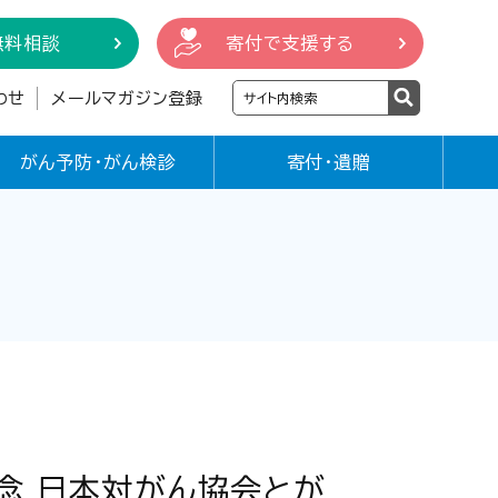
無料相談
寄付で支援する
わせ
メールマガジン登録
がん予防・がん検診
寄付・遺贈
念 日本対がん協会とが