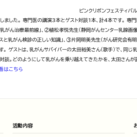
ピンクリボンフェスティバル
しました。 専門医の講演3本とゲスト対談1本、計4本です。 専
「乳がん治療最前線」、②植松孝悦先生（静岡がんセンター乳腺画
ネスと乳がん検診の正しい知識」、③片岡明美先生（がん研究会有
。 ゲストは、乳がんサバイバーの太田裕美さん（歌手）で、同じ
て対談。どのようにして乳がんを乗り越えてきたかを、太田さんが
画はこちら
活動内容