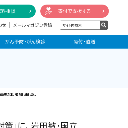
無料相談
寄付で支援する
わせ
メールマガジン登録
がん予防・がん検診
寄付・遺贈
画を2本、追加しました。
対策」に、岩田敏・国立