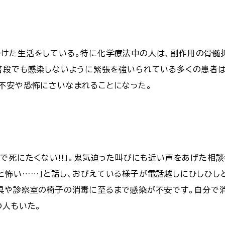
けた生活をしている。特に化学療法中の人は、副作用の骨髄
普段でも感染しないように緊張を強いられている多くの患者
不安や恐怖にさいなまれることになった。
ナで死にたくない!!」。鬼気迫った叫びにも近い声をあげた相
と怖い……」と話し、おびえている様子が電話越しにひしひし
具や診察室の椅子の消毒に至るまで感染が不安です。自分で
の人もいた。