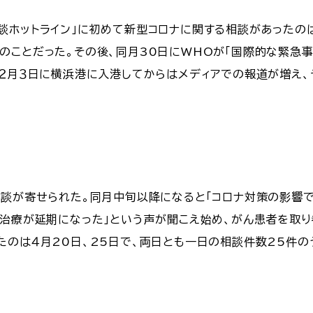
談ホットライン」に初めて新型コロナに関する相談があったのは
のことだった。その後、同月30日にWHOが「国際的な緊急
が２月３日に横浜港に入港してからはメディアでの報道が増え
相談が寄せられた。同月中旬以降になると「コロナ対策の影響
で治療が延期になった」という声が聞こえ始め、がん患者を取
たのは４月20日、25日で、両日とも一日の相談件数25件の