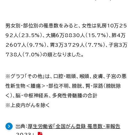
男女別・部位別の罹患数をみると、女性は乳房10万25
92人（23.5%）、大腸6万8830人（15.7%）、肺4万
2607人（9.7%）、胃3万3729人（7.7%）、子宮3万
738人（7.0%）の順となりました。
※グラフ「その他」は、口腔・咽頭、喉頭、皮膚、子宮の悪
性新生物＜腫瘍＞・部位不明、膀胱、腎・尿路（膀胱除
く）、脳・中枢神経系、多発性骨髄腫の合計
※上皮内がんを除く
出典：
厚生労働省「全国がん登録 罹患数・率報告
2023」