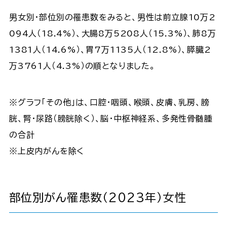
男女別・部位別の罹患数をみると、男性は前立腺10万2
094人（18.4%）、大腸8万5208人（15.3%）、肺8万
1381人（14.6%）、胃7万1135人（12.8%）、膵臓2
万3761人（4.3%）の順となりました。
※グラフ「その他」は、口腔・咽頭、喉頭、皮膚、乳房、膀
胱、腎・尿路（膀胱除く）、脳・中枢神経系、多発性骨髄腫
の合計
※上皮内がんを除く
部位別がん罹患数（2023年）女性