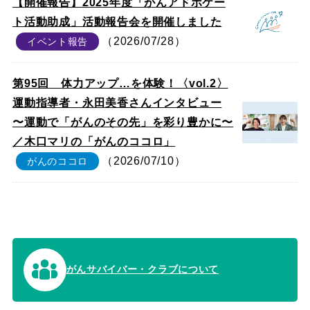
【開催報告】2025年度「がんアドボケー
ト活動助成」活動報告会を開催しました
（2026/07/28）
イベント報告
第95回 体力アップ…を体験！〈vol.2〉
運動指導者・永田美香さんインタビュー
〜運動で「がんのその先」を彩り豊かに〜
／木口マリの「がんのココロ」
（2026/07/10）
がんのココロ
がんサバイバー・クラブについて