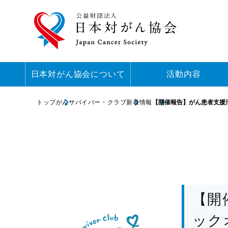
日本対がん協会について
活動内容
トップ
がんサバイバー・クラブ
新着情報
【開催報告】がん患者支援
【開
ック