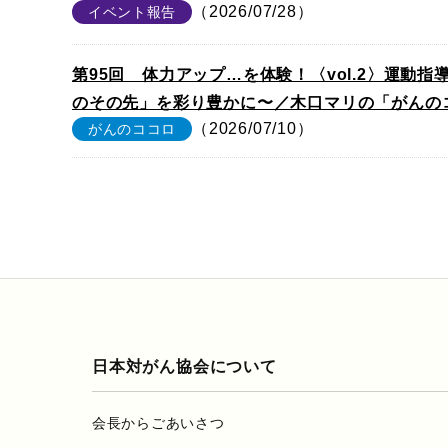
（2026/07/28）
イベント報告
第95回 体力アップ…を体験！〈vol.2〉運動
のその先」を彩り豊かに〜／木口マリの「がんの
（2026/07/10）
がんのココロ
日本対がん協会について
会長からごあいさつ