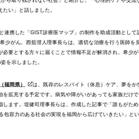
援から取り残されない社会」と紹介し、「心理的ケアや交流
えたい」と話しました。
と連携した「GIST診療医マップ」の制作を助成活動として
う希少がん。西舘澄人理事長らは、適切な治療を行う医師を
が必要とする方々に届くことで情報不足が解消され、希少が
の姿を示しました。
（福岡県）
は、既存のレスパイト（休息）ケア、夢をか
動を拡充する予定です。病気や障がいがあっても家族だけで
指します。堤健司理事長らは、作成した記事で「誰もがため
める包容力のある社会の実現を福岡から広げていきたい」と