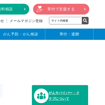
無料相談
寄付で支援する
わせ
メールマガジン登録
がん予防・がん検診
寄付・遺贈
がんサバイバー・ク
ラブについて