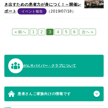
き出すための患者力が身につく！～開催レ
ポート
（2019/07/18）
イベント報告
« 前へ
1
2
3
4
5
6
次へ »
がんサバイバー・クラブについて
患者さんご家族向けの情報です