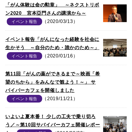
「がん体験は命の勲章」 ～ネクストリボ
ン2020 宮本亞門さんの講演から～
（2020/03/13）
イベント報告
イベント報告「がんになった経験を社会に
生かそう ～自分のため・誰かのため～」
（2020/01/16）
イベント報告
第11回「がんの薬ができるまで～映画「希
望のちから」をみんなで観よう！～」 サ
バイバーカフェを開催しました
（2019/11/21）
イベント報告
いよいよ夏本番！ 少しの工夫で乗り切ろ
う／～第10回サバイバーカフェ開催レポー