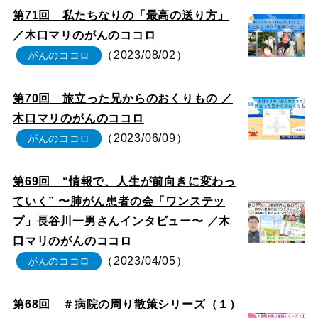
第71回 私たちなりの「最高の送り方」
／木口マリのがんのココロ
（2023/08/02）
がんのココロ
第70回 旅立った兄からのおくりもの ／
木口マリのがんのココロ
（2023/06/09）
がんのココロ
第69回 “情報で、人生が前向きに変わっ
ていく” 〜肺がん患者の会「ワンステッ
プ」長谷川一男さんインタビュー〜 ／木
口マリのがんのココロ
（2023/04/05）
がんのココロ
第68回 ＃病院の周り散策シリーズ（１）