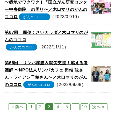
〜築地でワクワク！「国立がん研究センタ
ー中央病院」の周り〜／木口マリのがんの
ココロ
（2023/02/10）
がんのココロ
第67回 面倒くさいカラダ／木口マリのが
んのココロ
（2022/11/11）
がんのココロ
第66回 リンパ浮腫＆就労支援！燃える看
護師 〜NPO法人リンパカフェ 田端 聡さ
ん・ライアン千穂さん〜／木口マリのがん
のココロ
（2022/09/08）
がんのココロ
« 前へ
1
2
3
4
5
…
10
次へ »