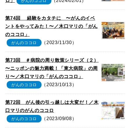
ロ」
（2024/02/01）
がんのココロ
第74回 経験をカタチに 〜がんのイベ
ントをやってみた！〜／木口マリの「がん
のココロ」
（2023/11/30）
がんのココロ
第73回 ＃病院の周り散策シリーズ（２）
〜ニッポンの魅力満載！「東大病院」の周
り〜／木口マリの「がんのココロ」
（2023/10/13）
がんのココロ
第72回 がん後の引っ越しは大変だ！／木
口マリのがんのココロ
（2023/09/08）
がんのココロ