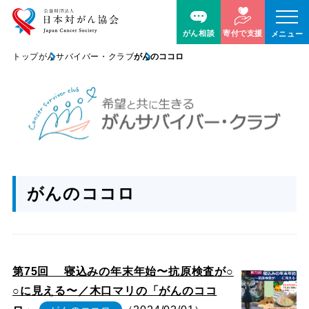
がん相談
寄付で支援
メニュー
トップ
がんサバイバー・クラブ
がんのココロ
がんのココロ
第75回 寝込みの年末年始〜抗原検査が○
○に見える〜／木口マリの「がんのココ