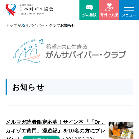
がん相談
寄付で支援
メニュー
トップ
がんサバイバー・クラブ
お知らせ
お知らせ
メルマガ読者限定応募！サイン本『「Dr．
カキゾエ黄門」漫遊記』を10名の方にプレ