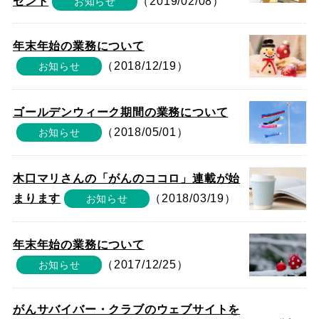
ゼント
（2019/02/08）
お知らせ
年末年始の業務について
（2018/12/19）
お知らせ
ゴールデンウィーク期間の業務について
（2018/05/01）
お知らせ
木口マリさんの「がんのココロ」連載が始
まります
（2018/03/19）
お知らせ
年末年始の業務について
（2017/12/25）
お知らせ
がんサバイバー・クラブのウェブサイトを