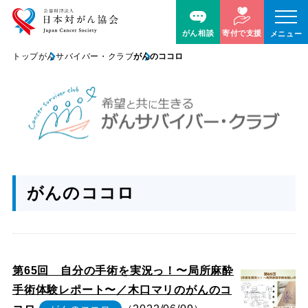
がん相談
寄付で支援
メニュー
トップ
がんサバイバー・クラブ
がんのココロ
がんのココロ
第65回 自分の手術を実況っ！〜局所麻酔
手術体験レポート〜／木口マリのがんのコ