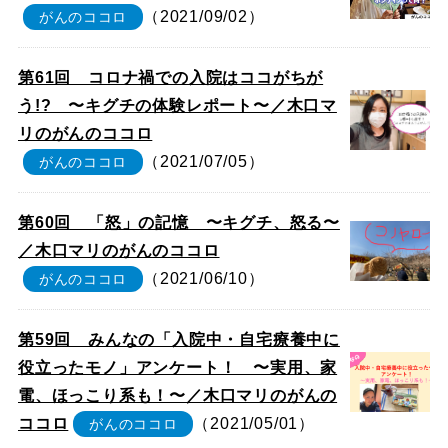
（2021/09/02）
がんのココロ
第61回 コロナ禍での入院はココがちが
う!? 〜キグチの体験レポート〜／木口マ
リのがんのココロ
（2021/07/05）
がんのココロ
第60回 「怒」の記憶 〜キグチ、怒る〜
／木口マリのがんのココロ
（2021/06/10）
がんのココロ
第59回 みんなの「入院中・自宅療養中に
役立ったモノ」アンケート！ 〜実用、家
電、ほっこり系も！〜／木口マリのがんの
ココロ
（2021/05/01）
がんのココロ