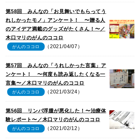
第58回 みんなの「お見舞いでもらってう
れしかったモノ」アンケート！ 〜贈る人
のアイデア満載のグッズがたくさん！〜／
木口マリのがんのココロ
（2021/04/07）
がんのココロ
第57回 みんなの「うれしかった言葉」ア
ンケート！ 〜何度も読み返したくなる一
言集〜／木口マリのがんのココロ
（2021/03/24）
がんのココロ
第56回 リンパ浮腫が悪化した！〜治療体
験レポート〜／木口マリのがんのココロ
（2021/02/12）
がんのココロ