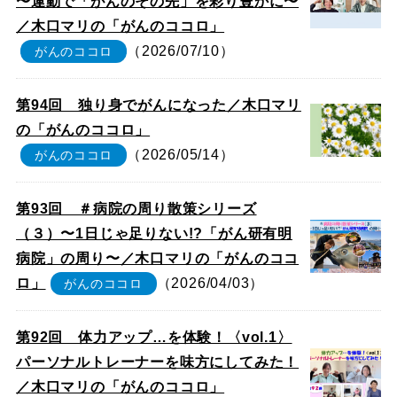
〜運動で「がんのその先」を彩り豊かに〜
／木口マリの「がんのココロ」
（2026/07/10）
がんのココロ
第94回 独り身でがんになった／木口マリ
の「がんのココロ」
（2026/05/14）
がんのココロ
第93回 ＃病院の周り散策シリーズ
（３）〜1日じゃ足りない!?「がん研有明
病院」の周り〜／木口マリの「がんのココ
ロ」
（2026/04/03）
がんのココロ
第92回 体力アップ…を体験！〈vol.1〉
パーソナルトレーナーを味方にしてみた！
／木口マリの「がんのココロ」