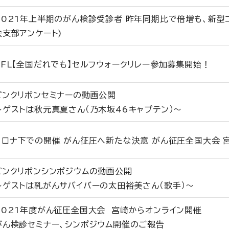
2021年上半期のがん検診受診者 昨年同期比で倍増も、新型
会支部アンケート)
RFL【全国だれでも】セルフウォークリレー参加募集開始！
ピンクリボンセミナーの動画公開
～ゲストは秋元真夏さん（乃木坂46キャプテン）～
コロナ下での開催 がん征圧へ新たな決意 がん征圧全国大会 
ピンクリボンシンポジウムの動画公開
～ゲストは乳がんサバイバーの太田裕美さん（歌手）～
2021年度がん征圧全国大会 宮崎からオンライン開催
がん検診セミナー、シンポジウム開催のご報告