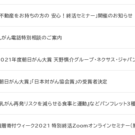
「不動産をお持ちの方の 安心！終活セミナー」開催のお知らせ
乳がん電話特別相談のご案内
2021年度朝日がん大賞 天野慎介グループ・ネクサス・ジャパ
「朝日がん大賞」「日本対がん協会賞」の受賞者決定
『乳がん再発リスクを減らせる食事と運動』などパンフレット3
遺贈寄付ウィーク2021 特別終活Zoomオンラインセミナー（