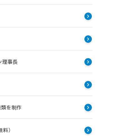
ン理事長
種類を制作
無料）