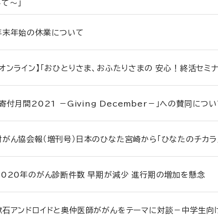
して～」
年末年始の休業について
【オンライン】「おひとりさま、おふたりさまの 安心！終活セミ
「寄付月間2021 －Giving December－」への賛同につ
対がん協会報（増刊号）日本のひなた宮崎から「ひなたのチカラ
2020年のがん診断件数 早期が減少 進行期の増加を懸念
漱石アンドロイドと奥仲医師ががんをテーマに対談－中学生向