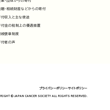
企業・団体からの寄付
遺贈・相続財産などからの寄付
寄付収入と主な使途
寄付金の税制上の優遇措置
紺綬褒章制度
寄付者の声
プライバシーポリシー
サイトポリシー
RIGHT © JAPAN CANCER SOCIETY ALL RIGHTS RESERVED.