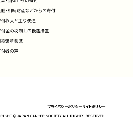
企業・団体からの寄付
遺贈・相続財産などからの寄付
寄付収入と主な使途
寄付金の税制上の優遇措置
紺綬褒章制度
寄付者の声
プライバシーポリシー
サイトポリシー
RIGHT © JAPAN CANCER SOCIETY ALL RIGHTS RESERVED.