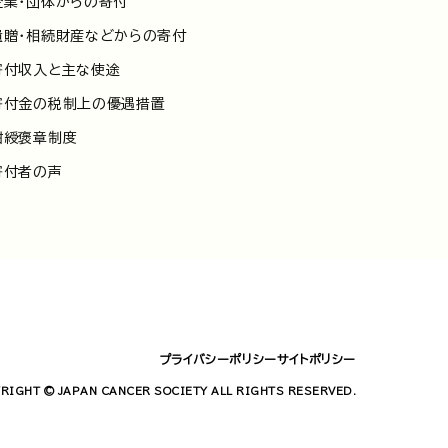
企業・団体からの寄付
遺贈・相続財産などからの寄付
寄付収入と主な使途
寄付金の税制上の優遇措置
紺綬褒章制度
寄付者の声
プライバシーポリシー
サイトポリシー
RIGHT © JAPAN CANCER SOCIETY ALL RIGHTS RESERVED.