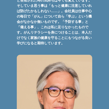
と告知された時の気持ちは今でも覚えています。
そしていま思う事は「もっと健康に注意していれ
ば防げたかもしれない……」。会社員は仕事中心
の毎日で「がん」について自ら「学ぶ」という機
会がなかなか無いものです。「予防する事」と
「備える事」、これは私に足りなかったもので
す。がんリテラシーを身につけることは、本人だ
けでなく家族の健康を守ることにもつながる良い
学びになると期待しています。