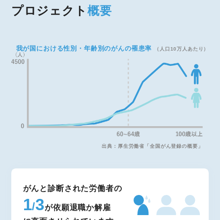
プロジェクト
概要
我が国における性別・年齢別のがんの罹患率
（人口10万人あたり）
出典：厚生労働省「全国がん登録の概要」
がんと診断された労働者の
1
3
/
が依願退職か解雇