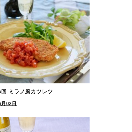
5回 ミラノ風カツレツ
6月02日