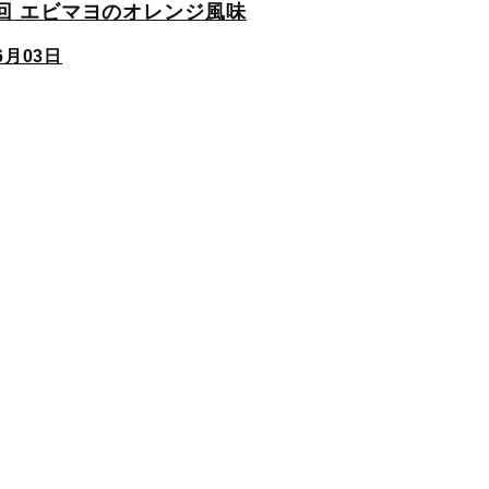
回 エビマヨのオレンジ風味
6月03日