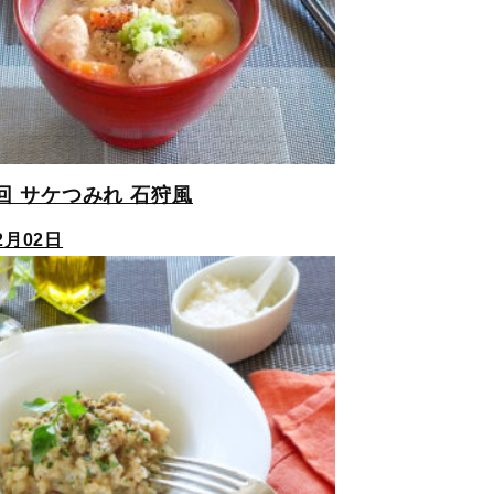
回 サケつみれ 石狩風
2月02日