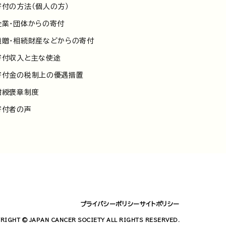
寄付の方法（個人の方）
企業・団体からの寄付
遺贈・相続財産などからの寄付
寄付収入と主な使途
寄付金の税制上の優遇措置
紺綬褒章制度
寄付者の声
プライバシーポリシー
サイトポリシー
RIGHT © JAPAN CANCER SOCIETY ALL RIGHTS RESERVED.