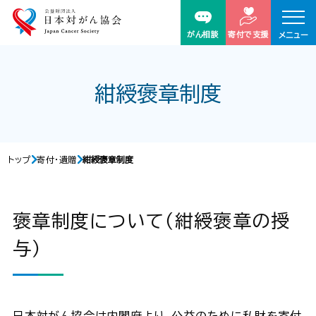
がん相談
寄付で支援
メニュー
紺綬褒章制度
トップ
寄付・遺贈
紺綬褒章制度
褒章制度について（紺綬褒章の授
与）
日本対がん協会は内閣府より、公益のために私財を寄付