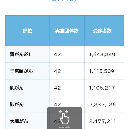
部位
実施団体数
受診者数
胃がん※1
42
1,643,849
-
子宮頸がん
42
1,115,509
3
乳がん
42
1,106,217
1
肺がん
42
2,832,186
3
大腸がん
42
2,477,211
4
scrollable