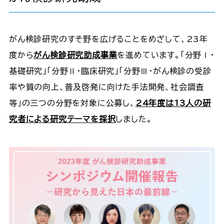
がん検診研究のすそ野を広げることをめざして、23年
度から
がん検診研究助成事業
を進めています。「分野Ⅰ・
基礎研究」「分野Ⅱ・臨床研究」「分野Ⅲ・がん検診の受診
率や質の向上、普及啓発に向けた手法開発、社会調査
等」の三つの分野を対象に公募し、
24年度は13人の研
究者による研究テーマを採択
しました。