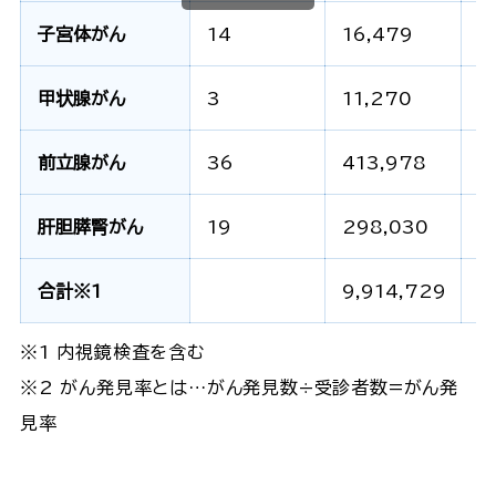
子宮体がん
14
16,479
-
甲状腺がん
3
11,270
1
前立腺がん
36
413,978
-
肝胆膵腎がん
19
298,030
3
合計※1
9,914,729
4
※1 内視鏡検査を含む
※2 がん発見率とは…がん発見数÷受診者数=がん発
見率