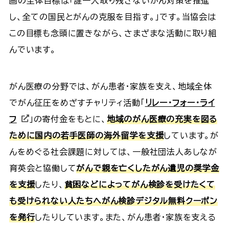
画の全体目標は「誰一人取り残さないがん対策を推進
し、全ての国民とがんの克服を目指す。」です。当協会は
この目標も念頭に置きながら、さまざまな活動に取り組
んでいます。
がん医療の分野では、がん患者・家族を支え、地域全体
でがん征圧をめざすチャリティ活動「
リレー・フォー・ライ
フ
」の寄付金をもとに、
地域のがん医療の充実を図る
ために国内の若手医師の海外留学を支援
しています。が
んをめぐる社会課題に対しては、一般社団法人あしなが
育英会と協働して
がんで親を亡くしたがん遺児の奨学金
を支援
したり、
貧困などによってがん検診を受けたくて
も受けられない人たちへがん検診デジタル無料クーポン
を発行
したりしています。また、がん患者・家族を支える